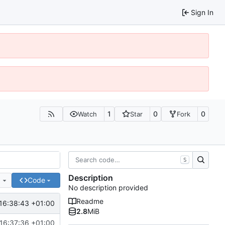
Sign In
1
0
0
Watch
Star
Fork
S
Description
e
Code
No description provided
Readme
16:38:43 +01:00
2.8
MiB
16:37:36 +01:00