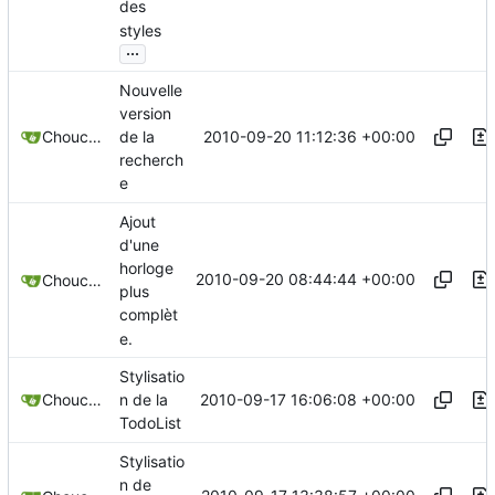
des
styles
...
Nouvelle
version
2010-09-20 11:12:36 +00:00
Chouchen
de la
recherch
e
Ajout
d'une
horloge
2010-09-20 08:44:44 +00:00
Chouchen
plus
complèt
e.
Stylisatio
2010-09-17 16:06:08 +00:00
Chouchen
n de la
TodoList
Stylisatio
n de