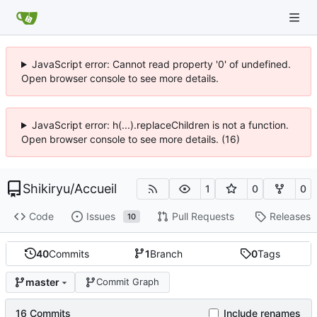
JavaScript error: Cannot read property '0' of undefined.
Open browser console to see more details.
JavaScript error: h(...).replaceChildren is not a function.
Open browser console to see more details. (16)
Shikiryu
/
Accueil
1
0
0
Code
Issues
Pull Requests
Releases
10
40
Commits
1
Branch
0
Tags
master
Commit Graph
16 Commits
Include renames