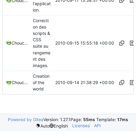
2010-09-17 13:38:57 +00:00
Chouchen
l'applicat
ion.
Correcti
on des
scripts &
CSS
2010-09-15 15:55:18 +00:00
Chouchen
suite au
rangeme
nt des
images.
Creation
2010-09-14 21:38:29 +00:00
Chouchen
of the
world
Powered by Gitea
Version: 1.27.1
Page:
55ms
Template:
17ms
Licenses
API
Auto
English