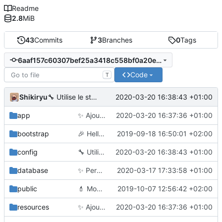
Readme
2.8
MiB
43
Commits
3
Branches
0
Tags
6aaf157c60307bef25a3418c558bf0a20eeb1f87
Code
T
Shikiryu
2020-03-20 16:38:43 +01:00
🔧
Utilise le stockage privé pour les images
app
✨
Ajoute la notification journalière
2020-03-20 16:37:36 +01:00
bootstrap
🎉
Hello world
2019-09-18 16:50:01 +02:00
config
🔧
Utilise le stockage privé pour les images
2020-03-20 16:38:43 +01:00
database
✨
Permet la mise à jour du profil
2020-03-17 17:33:58 +01:00
public
💄
Modifie l'aspect
2019-10-07 12:56:42 +02:00
resources
✨
Ajoute la notification journalière
2020-03-20 16:37:36 +01:00