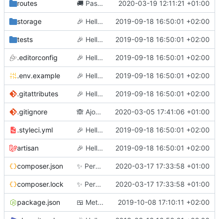
routes
🚚
Passe toutes les images sous MediaLibrary
2020-03-19 12:11:21 +01:00
storage
🎉
Hello world
2019-09-18 16:50:01 +02:00
tests
🎉
Hello world
2019-09-18 16:50:01 +02:00
.editorconfig
🎉
Hello world
2019-09-18 16:50:01 +02:00
.env.example
🎉
Hello world
2019-09-18 16:50:01 +02:00
.gitattributes
🎉
Hello world
2019-09-18 16:50:01 +02:00
.gitignore
🙈
Ajoute un dossier généré par tabler-ui
2020-03-05 17:41:06 +01:00
.styleci.yml
🎉
Hello world
2019-09-18 16:50:01 +02:00
artisan
🎉
Hello world
2019-09-18 16:50:01 +02:00
composer.json
✨
Permet la mise à jour du profil
2020-03-17 17:33:58 +01:00
composer.lock
✨
Permet la mise à jour du profil
2020-03-17 17:33:58 +01:00
package.json
🍱
Met à jour le js pour l'encryption de bout en bout
2019-10-08 17:10:11 +02:00