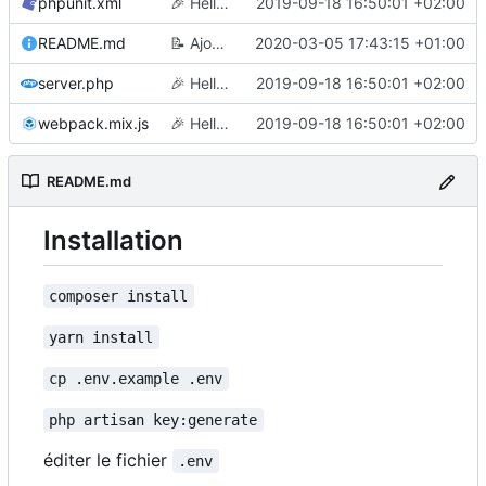
phpunit.xml
🎉
Hello world
2019-09-18 16:50:01 +02:00
README.md
📝
Ajoute une instruction à l'installation
2020-03-05 17:43:15 +01:00
server.php
🎉
Hello world
2019-09-18 16:50:01 +02:00
webpack.mix.js
🎉
Hello world
2019-09-18 16:50:01 +02:00
README.md
Installation
composer install
yarn install
cp .env.example .env
php artisan key:generate
éditer le fichier
.env