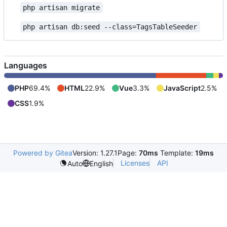
php artisan migrate
php artisan db:seed --class=TagsTableSeeder
Languages
PHP
69.4%
HTML
22.9%
Vue
3.3%
JavaScript
2.5%
CSS
1.9%
Powered by Gitea
Version: 1.27.1
Page:
70ms
Template:
19ms
Licenses
API
Auto
English